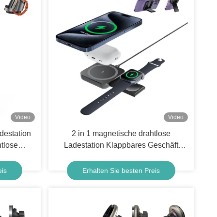
Video
Video
destation
2 in 1 magnetische drahtlose
tlose
Ladestation Klappbares Geschäft
Magnetische drahtlose Ladegerät
eis
Erhalten Sie besten Preis