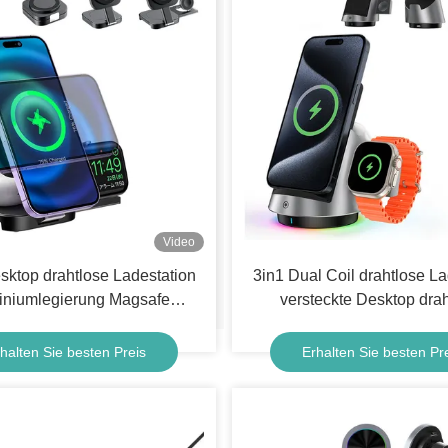
Video
esktop drahtlose Ladestation
3in1 Dual Coil drahtlose La
iniumlegierung Magsafe
versteckte Desktop drah
Ladestand
Ladegerät
halten Sie besten Preis
Erhalten Sie besten Pr