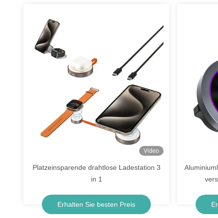
Video
Platzeinsparende drahtlose Ladestation 3
Aluminiuml
in 1
vers
Auto
Erhalten Sie besten Preis
Er