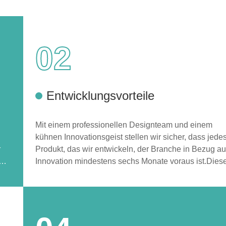
02
Entwicklungsvorteile
Mit einem professionellen Designteam und einem
kühnen Innovationsgeist stellen wir sicher, dass jede
r
Produkt, das wir entwickeln, der Branche in Bezug au
Innovation mindestens sechs Monate voraus ist.Dies
n
Kernkompetenz ermöglicht es jedem unserer Produkt
bei der Markteinführung ein Hit zu werden.Wir
ls
konzentrieren uns ausschließlich auf die Schaffung v
Premium-Produkten, die die Grundbedürfnisse der
Verbraucher erfüllen.