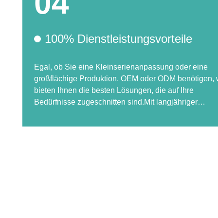
04
100% Dienstleistungsvorteile
Egal, ob Sie eine Kleinserienanpassung oder eine
großflächige Produktion, OEM oder ODM benötigen, 
bieten Ihnen die besten Lösungen, die auf Ihre
Bedürfnisse zugeschnitten sind.Mit langjähriger
Erfahrung in der individuellen Anpassung,
einschließlich IP-Branding, funktionale Anpassung u
Erscheinungspersonalisierung, sind wir bestrebt, Ihn
zu dienen und Ihnen zu helfen, sich mit