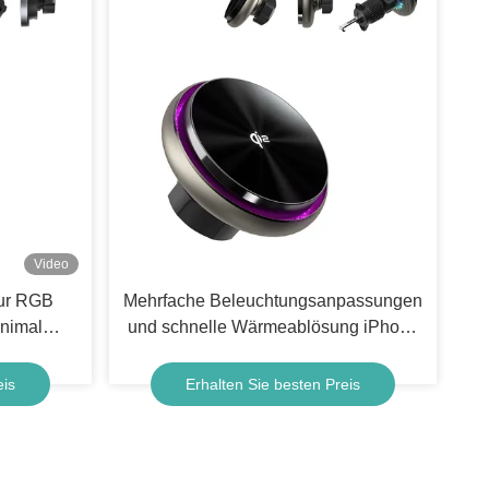
Video
tur RGB
Mehrfache Beleuchtungsanpassungen
inimal
und schnelle Wärmeablösung iPhone
alter
15 Pro Max Ladegerät mit
etrieb
Sternenhimmelbeleuchtungseffekt
eis
Erhalten Sie besten Preis