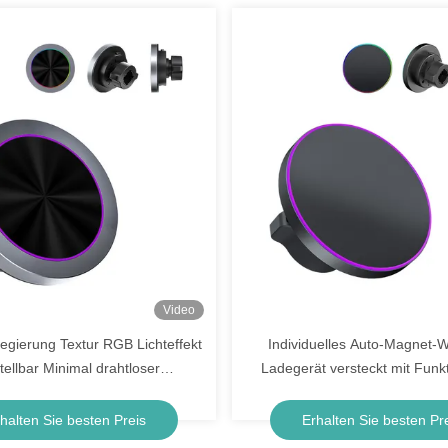
Video
egierung Textur RGB Lichteffekt
Individuelles Auto-Magnet-W
tellbar Minimal drahtloser
Ladegerät versteckt mit Funkt
phonehalter Schnellladung
ausschalten
Einhandbetrieb
halten Sie besten Preis
Erhalten Sie besten Pr