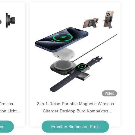
Video
ireless-
2-in-1-Reise-Portable Magnetic Wireless
ion Licht
Charger Desktop Büro Kompaktes
Klapptelefonhalter für Mobiltelefon für Uhr
für Kopfhörer Schnellladung
eis
Erhalten Sie besten Preis