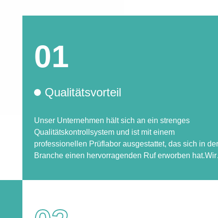
01
Qualitätsvorteil
Unser Unternehmen hält sich an ein strenges
Qualitätskontrollsystem und ist mit einem
professionellen Prüflabor ausgestattet, das sich in de
Branche einen hervorragenden Ruf erworben hat.Wir
verfügen über umfangreiche Erfahrungen im Dienst a
anspruchsvollen Kunden., darunter Fortune-500-
Unternehmen wie Philips und Michelin, und wurden a
erstklassiger Lieferant anerkannt.