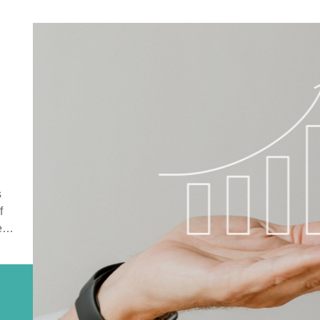
s
f
e
e,
on