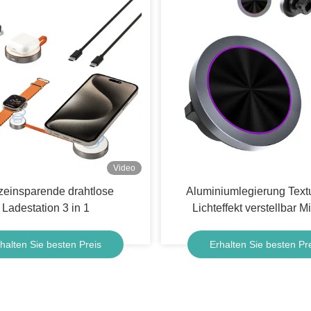
Video
zeinsparende drahtlose
Aluminiumlegierung Tex
Ladestation 3 in 1
Lichteffekt verstellbar M
drahtloser Autophoneh
Schnellladung Einhandb
halten Sie besten Preis
Erhalten Sie besten Pr