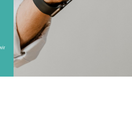
wir
nd
en