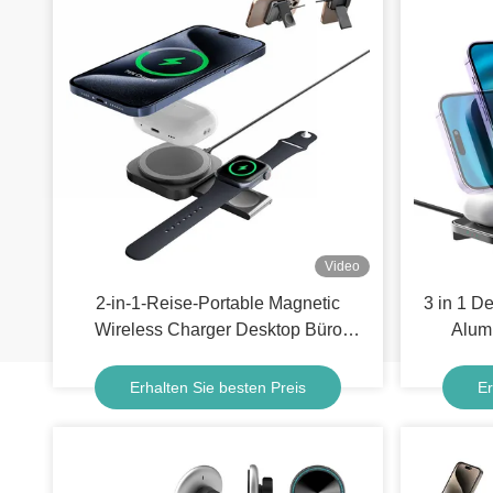
Video
2-in-1-Reise-Portable Magnetic
3 in 1 D
Wireless Charger Desktop Büro
Alum
Kompaktes Klapptelefonhalter für
Mobiltelefon für Uhr für Kopfhörer
Erhalten Sie besten Preis
Er
Schnellladung