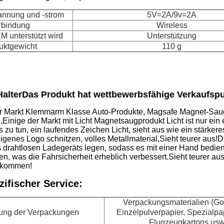
nnung und -strom
5V=2A/9v=2A
rbindung
Wireless
unterstützt wird
Unterstützung
uktgewicht
110 g
alter
Das Produkt hat wettbewerbsfähige Verkaufsp
r Markt Klemmarm Klasse Auto-Produkte, Magsafe Magnet-Saugm
inige der Markt mit Licht Magnetsaugprodukt Licht ist nur ein e
 zu tun, ein laufendes Zeichen Licht, sieht aus wie ein stärke
igenes Logo schnitzen, volles Metallmaterial,Sieht teurer aus!
D
drahtlosen Ladegeräts legen, sodass es mit einer Hand bedie
en, was die Fahrsicherheit erheblich verbessert.
Sieht teurer aus
ekommen!
ifischer Service:
Verpackungsmaterialien (Gol
ung der Verpackungen
Einzelpulverpapier, Spezialpap
Flugzeugkartons usw