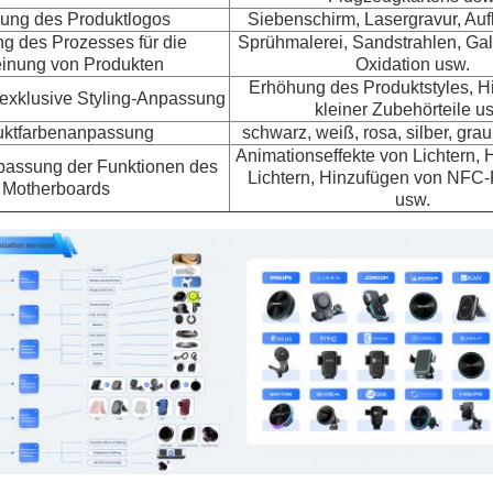
ung des Produktlogos
Siebenschirm, Lasergravur, Auf
g des Prozesses für die
Sprühmalerei, Sandstrahlen, Gal
inung von Produkten
Oxidation usw.
Erhöhung des Produktstyles, H
xklusive Styling-Anpassung
kleiner Zubehörteile u
uktfarbenanpassung
schwarz, weiß, rosa, silber, grau
Animationseffekte von Lichtern, H
passung der Funktionen des
Lichtern, Hinzufügen von NFC
Motherboards
usw.