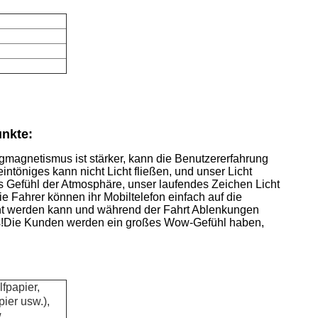
unkte:
agnetismus ist stärker, kann die Benutzererfahrung
intöniges kann nicht Licht fließen, und unser Licht
res Gefühl der Atmosphäre, unser laufendes Zeichen Licht
ie Fahrer können ihr Mobiltelefon einfach auf die
nt werden kann und während der Fahrt Ablenkungen
!
Die Kunden werden ein großes Wow-Gefühl haben,
fpapier,
ier usw.),
.