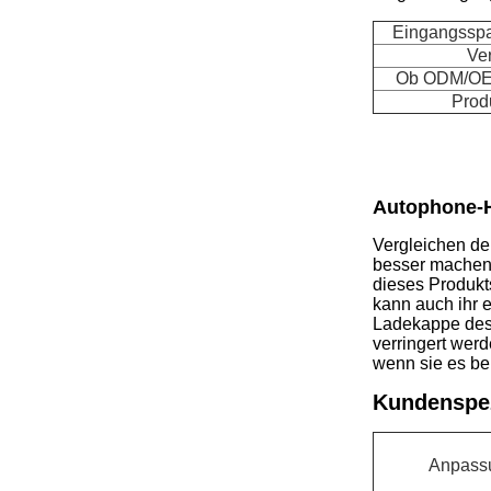
Eingangsspa
Ve
Ob ODM/OEM 
Prod
Autophone-H
Vergleichen de
besser machen,E
dieses Produkts
kann auch ihr e
Ladekappe des 
verringert werd
wenn sie es b
Kundenspez
Anpass