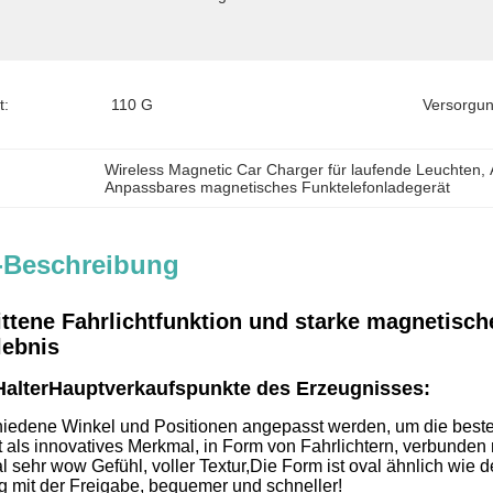
t:
110 G
Versorgun
Wireless Magnetic Car Charger für laufende Leuchten
, 
Anpassbares magnetisches Funktelefonladegerät
-Beschreibung
ttene Fahrlichtfunktion und starke magnetische
lebnis
alter
Hauptverkaufspunkte des Erzeugnisses:
iedene Winkel und Positionen angepasst werden, um die beste
kt als innovatives Merkmal, in Form von Fahrlichtern, verbunde
 sehr wow Gefühl, voller Textur,Die Form ist oval ähnlich wie d
mit der Freigabe, bequemer und schneller!