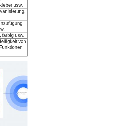
kleber usw.
vanisierung,
inzufügung
sw.
, farbig usw.
elligkeit von
-Funktionen