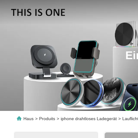
Ei
Haus
>
Produits
>
iphone drahtloses Ladegerät
>
Lauflic