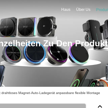
Haus
Über Us
Produi
nzelheiten Zu Den Produk
ht drahtloses Magnet-Auto-Ladegerät anpassbare flexible Montage