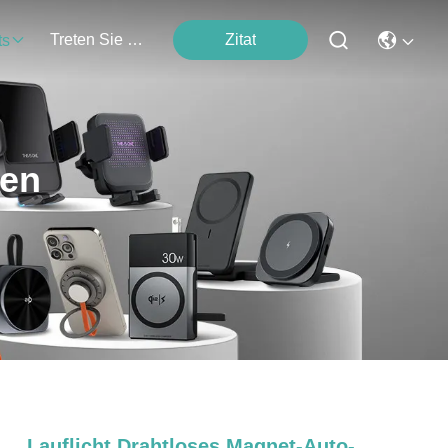
Treten Sie Mit Uns In Verbindung
Zitat
ts
ten
Lauflicht Drahtloses Magnet-Auto-