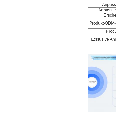
Anpass
Anpassun
Ersche
Produkt-ODM-e
Prod
Exklusive An