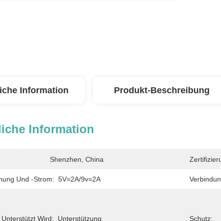
iche Information
Produkt-Beschreibung
iche Information
Shenzhen, China
Zertifizier
nung Und -strom:
5V=2A/9v=2A
Verbindun
nterstützt Wird:
Unterstützung
Schutz: