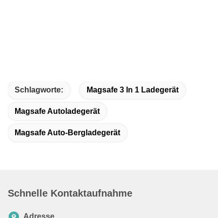
nu
1
S
u
si
m
z
in
Schlagworte:
Magsafe 3 In 1 Ladegerät
Magsafe Autoladegerät
Magsafe Auto-Bergladegerät
Schnelle Kontaktaufnahme
Adresse