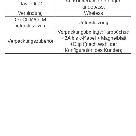
An Kundenanforderungen
Das LOGO
angepasst
Verbindung
Wireless
Ob ODM/OEM
Unterstützung
unterstützt wird
Verpackungsbeilage:Farbbüchse
+ 2A bis c-Kabel + Magnetblatt
Verpackungszubehör
+Clip ((nach Wahl der
D
Konfiguration des Kunden)
H
Ko
Un
m
Te
u
M
ei
iP
S
H
et
D
Ve