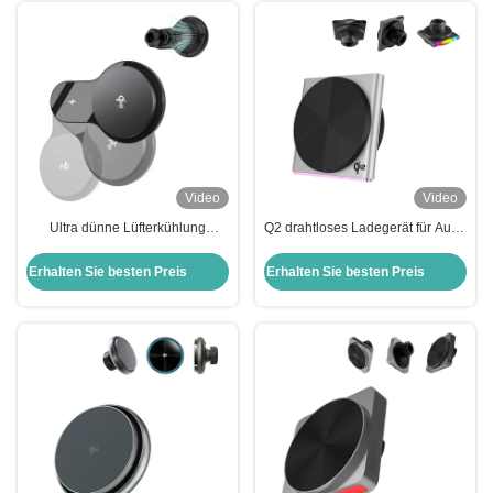
Video
Video
Ultra dünne Lüfterkühlung
Q2 drahtloses Ladegerät für Auto-
Magsafe drahtlose Autolader Q2
Sound Pickup Funktion 9-Farbe
anpassbar
RGB Lichteffekt Projektion
Erhalten Sie besten Preis
Erhalten Sie besten Preis
Umgebungslampe Schnellladung