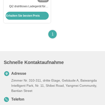
Video
Qi2 drahtloses Ladegerät für
Automotive Ultra-Dünn-Design
Metallmaterial 9-Farb-RGB-
Erhalten Sie besten Preis
Lichteffekt Einhandbetrieb
Schnelles Laden
1
Schnelle Kontaktaufnahme
Adresse
Zimmer Nr. 310-311, dritte Etage, Gebäude A, Baiwangda
Intelligent Park, Nr. 11, Shibei Road, Yangmei Community,
Bantian Street
Telefon