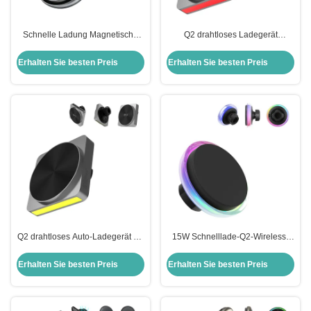
Schnelle Ladung Magnetische
Q2 drahtloses Ladegerät
Auto drahtlose Ladeklammer und
Vollmetall-Design 15w
stille Kühlventilator In Q2
Schnellladewagen Magnetisches
Erhalten Sie besten Preis
Erhalten Sie besten Preis
drahtlose Ladegerät
drahtloses Ladegerät
Umgebungslichtprojektion
Q2 drahtloses Auto-Ladegerät mit
15W Schnelllade-Q2-Wireless-
9-Farben-Umgebungslicht und
Ladegerät mit leisem
Musik-Synchronisation
Kühlventilator und anpassbarer
Erhalten Sie besten Preis
Erhalten Sie besten Preis
Gehäusefarbe für Autos