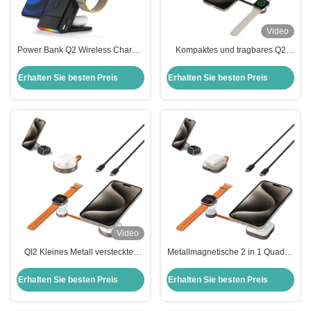
Video
Power Bank Q2 Wireless Charger
Kompaktes und tragbares Q2
3 in 1 Kompakt mit versteckter
Magsafe 3-in-1-Ladegerät für
Uhr
iPhone-Uhren und Kopfhörer
Erhalten Sie besten Preis
Erhalten Sie besten Preis
Video
QI2 Kleines Metall verstecktes
Metallmagnetische 2 in 1 Quadrat
drahtloses Magsafe-Ladegerät
Q2 drahtlose Ladegerät Portable
Schnelle Ladezeit Wärmeverlust
Wärmeverlust
Erhalten Sie besten Preis
Erhalten Sie besten Preis