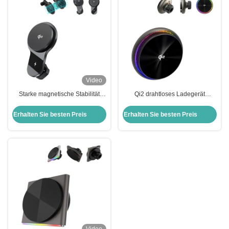
Video
Starke magnetische Stabilität
Qi2 drahtloses Ladegerät
Ultrafeine Lüfter Kühlung
Sternenhimmel Beleuchtung
Schnellladung Drahtlose Ladung
Effekt Magnetische Auto
Erhalten Sie besten Preis
Erhalten Sie besten Preis
Autophone Halter
drahtlose Ladeklammer
Einschaltfunktion
eingebaute leise Kühlventilator