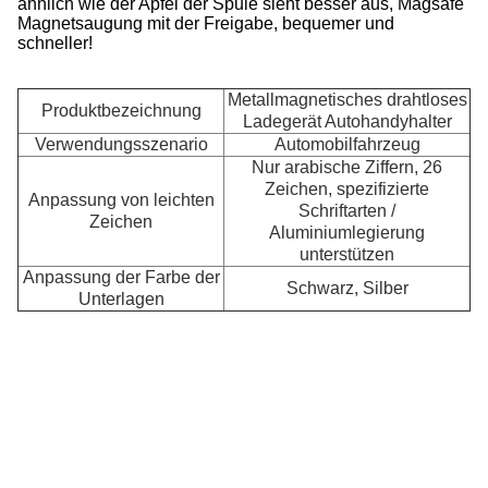
ähnlich wie der Apfel der Spule sieht besser aus, Magsafe
Magnetsaugung mit der Freigabe, bequemer und
schneller!
Metallmagnetisches drahtloses
Produktbezeichnung
Ladegerät Autohandyhalter
Verwendungsszenario
Automobilfahrzeug
Nur arabische Ziffern, 26
Zeichen, spezifizierte
Anpassung von leichten
Schriftarten /
A
Zeichen
Aluminiumlegierung
unterstützen
Anpassung der Farbe der
Schwarz, Silber
Unterlagen
Ve
de
Ma
K
K
Au
Pr
M
M
S