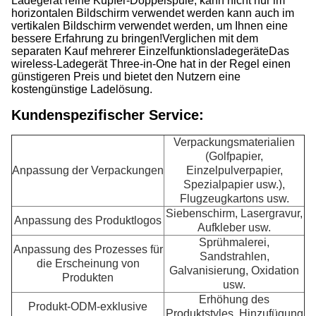
Ladegerät reine Kupfer-Doppelspule, kann nicht nur im
horizontalen Bildschirm verwendet werden kann auch im
vertikalen Bildschirm verwendet werden, um Ihnen eine
bessere Erfahrung zu bringen!Verglichen mit dem
separaten Kauf mehrerer EinzelfunktionsladegeräteDas
wireless-Ladegerät Three-in-One hat in der Regel einen
günstigeren Preis und bietet den Nutzern eine
kostengünstige Ladelösung.
Kundenspezifischer Service:
Verpackungsmaterialien
(Golfpapier,
Anpassung der Verpackungen
Einzelpulverpapier,
Spezialpapier usw.),
Flugzeugkartons usw.
Siebenschirm, Lasergravur,
Anpassung des Produktlogos
Aufkleber usw.
Sprühmalerei,
Anpassung des Prozesses für
Sandstrahlen,
die Erscheinung von
Galvanisierung, Oxidation
Produkten
usw.
Erhöhung des
Produkt-ODM-exklusive
Produktstyles, Hinzufügung