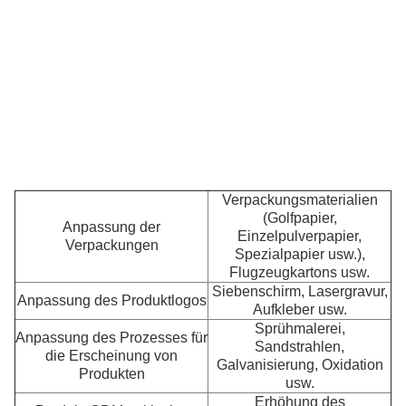
Ma
2
st
D
Sa
ist
st
K
S
Verpackungsmaterialien
(Golfpapier,
Anpassung der
Einzelpulverpapier,
Verpackungen
Spezialpapier usw.),
Flugzeugkartons usw.
Siebenschirm, Lasergravur,
Anpassung des Produktlogos
Aufkleber usw.
Sprühmalerei,
Anpassung des Prozesses für
Sandstrahlen,
die Erscheinung von
Galvanisierung, Oxidation
Produkten
usw.
Erhöhung des