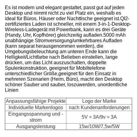
Es ist modern und elegant gestaltet, passt gut auf jeden
Desktop und nimmt nicht zu viel Platz ein, weshalb es
ideal für Büros, Häuser oder Nachttische geeignet ist.QI2-
zertifiziertes Laden ist schneller, mit einem 3-in-1-Desktop-
Wireless-Ladegerät mit Powerbank, kann es drei Geräte
(Handy, Uhr, Kopfhörer) gleichzeitig aufladen.5000 mAh
unabhängige Stromversorgung/umkehrbares Aufladen
(kann separat herausgenommen werden), die
Umgebungsbeleuchtung am unteren Ende kann die
Helligkeit/Lichtfarbe nach Belieben einstellen, lange
drücken, um das Licht auszuschalten, doppelte
Spulenkonstruktion, geeignet für Mobiltelefone
unterschiedlicher Größe,geeignet für den Einsatz in
mehreren Szenarien (Heim, Büro), macht den Desktop
schöner Sauber und sauber, loszuwerden, unordentliche
Linien
Anpassungsfähige Projekte
Logo der Marke
Individuelle Markenlogos
nach Kundenanforderungen
Eingangsspannung und -
5V = 3A/9v = 3A
strom
Ausgangsleistung
15w/10W/7,5w/5W