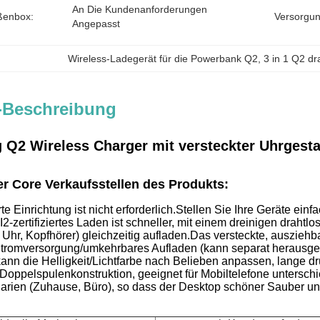
An Die Kundenanforderungen 
ßenbox:
Versorgun
Angepasst
Wireless-Ladegerät für die Powerbank Q2
, 
3 in 1 Q2 d
-Beschreibung
 Q2 Wireless Charger mit versteckter Uhrgest
er Core Verkaufsstellen des Produkts:
e Einrichtung ist nicht erforderlich.
Stellen Sie Ihre Geräte einf
I2-zertifiziertes Laden ist schneller, mit einem dreinigen drah
Uhr, Kopfhörer) gleichzeitig aufladen.
Das versteckte, ausziehb
tromversorgung/umkehrbares Aufladen (kann separat heraus
ann die Helligkeit/Lichtfarbe nach Belieben anpassen, lange dr
Doppelspulenkonstruktion, geeignet für Mobiltelefone unterschi
rien (Zuhause, Büro), so dass der Desktop schöner Sauber und