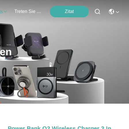
Treten Sie Mit Uns In Verbindung
Zitat
ts
ten
Power Bank Q2 Wireless Charger 3 In