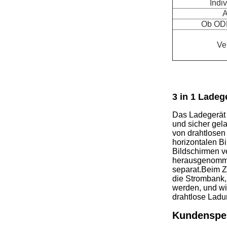
Indi
A
Ob ODM
Ve
3 in 1 Ladeg
Das Ladegerät i
und sicher gel
von drahtlosen
horizontalen Bi
Bildschirmen v
herausgenomme
separat.
Beim Z
die Strombank,
werden, und wi
drahtlose Ladu
Kundenspez