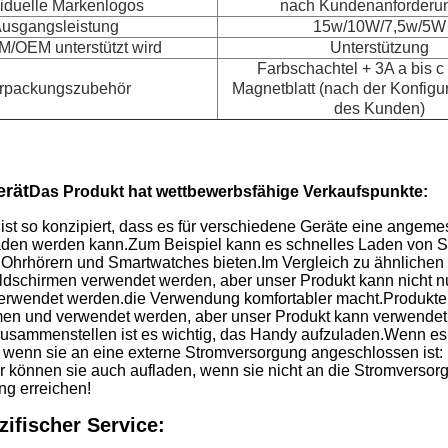
viduelle Markenlogos
nach Kundenanforderu
usgangsleistung
15w/10W/7,5w/5W
/OEM unterstützt wird
Unterstützung
Farbschachtel + 3A a bis c
rpackungszubehör
Magnetblatt (nach der Konfigu
des Kunden)
erät
Das Produkt hat wettbewerbsfähige Verkaufspunkte:
st so konzipiert, dass es für verschiedene Geräte eine angemess
aden werden kann.
Zum Beispiel kann es schnelles Laden von Sm
 Ohrhörern und Smartwatches bieten.
Im Vergleich zu ähnlichen
ldschirmen verwendet werden, aber unser Produkt kann nicht nur
erwendet werden.die Verwendung komfortabler macht.
Produkte
n und verwendet werden, aber unser Produkt kann verwendet
usammenstellen ist es wichtig, das Handy aufzuladen.
Wenn es f
 wenn sie an eine externe Stromversorgung angeschlossen ist
r können sie auch aufladen, wenn sie nicht an die Stromverso
ng erreichen!
ifischer Service: