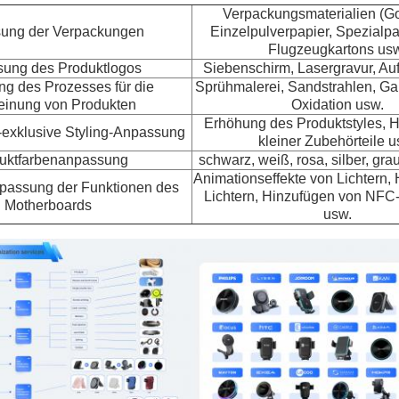
Verpackungsmaterialien (Go
ung der Verpackungen
Einzelpulverpapier, Spezialpa
Flugzeugkartons us
ung des Produktlogos
Siebenschirm, Lasergravur, Au
g des Prozesses für die
Sprühmalerei, Sandstrahlen, Ga
einung von Produkten
Oxidation usw.
Erhöhung des Produktstyles, 
exklusive Styling-Anpassung
kleiner Zubehörteile u
uktfarbenanpassung
schwarz, weiß, rosa, silber, grau
Animationseffekte von Lichtern, 
passung der Funktionen des
Lichtern, Hinzufügen von NFC
Motherboards
usw.