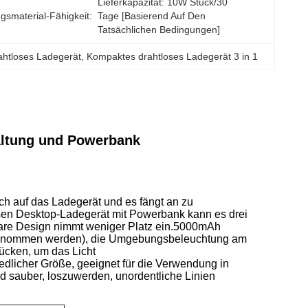
Lieferkapazität: 10W Stück/30 
gsmaterial-Fähigkeit:
Tage [basierend Auf Den 
Tatsächlichen Bedingungen]
rahtloses Ladegerät
, 
Kompaktes drahtloses Ladegerät 3 in 1
altung und Powerbank
ach auf das Ladegerät und es fängt an zu
tlosen Desktop-Ladegerät mit Powerbank kann es drei
are Design nimmt weniger Platz ein.
5000mAh
genommen werden), die Umgebungsbeleuchtung am
ücken, um das Licht
edlicher Größe, geeignet für die Verwendung in
 sauber, loszuwerden, unordentliche Linien