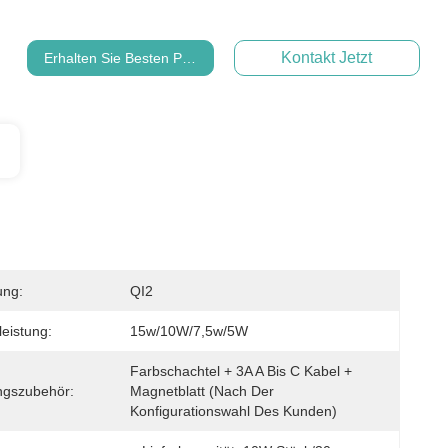
Kontakt Jetzt
Erhalten Sie Besten Preis
ung:
QI2
eistung:
15w/10W/7,5w/5W
Farbschachtel + 3A A Bis C Kabel + 
ngszubehör:
Magnetblatt (nach Der 
Konfigurationswahl Des Kunden)