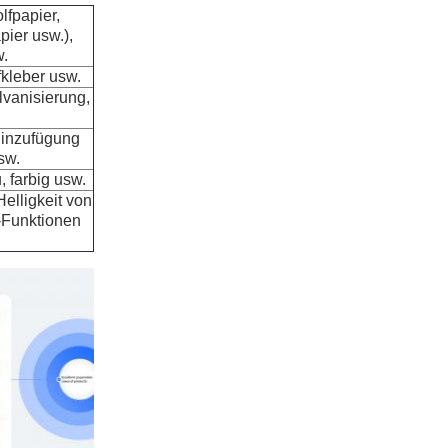
lfpapier,
pier usw.),
w.
fkleber usw.
lvanisierung,
Hinzufügung
sw.
, farbig usw.
Helligkeit von
-Funktionen