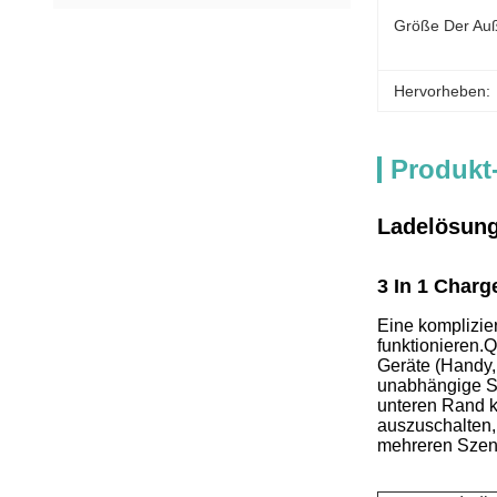
Größe Der Au
Hervorheben:
Produkt
Ladelösung
3 In 1 Charg
Eine kompliziert
funktionieren.
Q
Geräte (Handy, 
unabhängige S
unteren Rand k
auszuschalten,
mehreren Szena