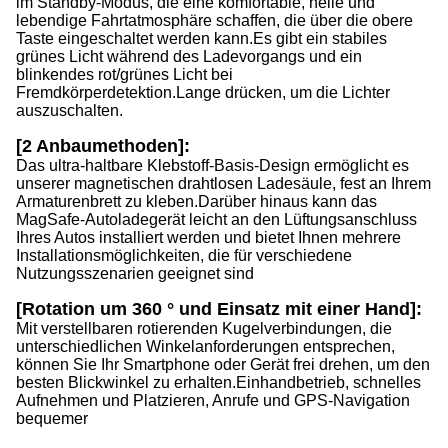
im Standby-Modus, die eine komfortable, helle und
lebendige Fahrtatmosphäre schaffen, die über die obere
Taste eingeschaltet werden kann.
Es gibt ein stabiles
grünes Licht während des Ladevorgangs und ein
blinkendes rot/grünes Licht bei
Fremdkörperdetektion.
Lange drücken, um die Lichter
auszuschalten.
[2 Anbaumethoden]:
Das ultra-haltbare Klebstoff-Basis-Design ermöglicht es
unserer magnetischen drahtlosen Ladesäule, fest an Ihrem
Armaturenbrett zu kleben.
Darüber hinaus kann das
MagSafe-Autoladegerät leicht an den Lüftungsanschluss
Ihres Autos installiert werden und bietet Ihnen mehrere
Installationsmöglichkeiten, die für verschiedene
Nutzungsszenarien geeignet sind
[Rotation um 360 ° und Einsatz mit einer Hand]:
Mit verstellbaren rotierenden Kugelverbindungen, die
unterschiedlichen Winkelanforderungen entsprechen,
können Sie Ihr Smartphone oder Gerät frei drehen, um den
besten Blickwinkel zu erhalten.
Einhandbetrieb, schnelles
Aufnehmen und Platzieren, Anrufe und GPS-Navigation
bequemer