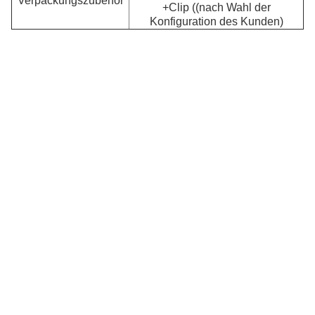
Verpackungszubehör
+Clip ((nach Wahl der
Konfiguration des Kunden)
A
Ve
de
Ma
K
K
Au
Pr
M
M
S
ist
st
k
di
Be
be