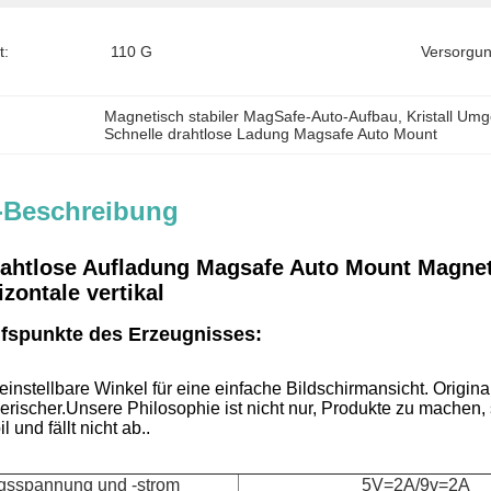
t:
110 G
Versorgun
Magnetisch stabiler MagSafe-Auto-Aufbau
, 
Kristall Um
Schnelle drahtlose Ladung Magsafe Auto Mount
-Beschreibung
rahtlose Aufladung Magsafe Auto Mount Magneti
zontale vertikal
fspunkte des Erzeugnisses:
instellbare Winkel für eine einfache Bildschirmansicht. Origina
lerischer.Unsere Philosophie ist nicht nur, Produkte zu mach
l und fällt nicht ab..
gsspannung und -strom
5V=2A/9v=2A