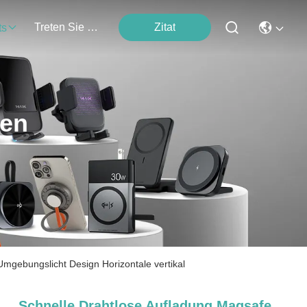
Treten Sie Mit Uns In Verbindung
Zitat
ts
ten
Umgebungslicht Design Horizontale vertikal
Schnelle Drahtlose Aufladung Magsafe