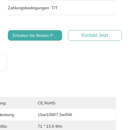
Zahlungsbedingungen:
T/T
Kontakt Jetzt
Erhalten Sie Besten Preis
ung:
CE.RoHS
eistung:
15w/10W/7,5w/5W
öße:
71 * 13,6 Mm