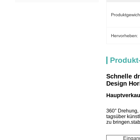
Produktgewich
Hervorheben:
Produkt
Schnelle d
Design Hori
Hauptverkau
360° Drehung, e
tagsüber künst
zu bringen.stabi
Eingan