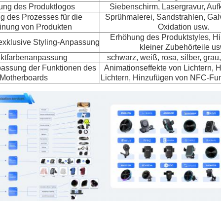
ng des Produktlogos
Siebenschirm, Lasergravur, Auf
 des Prozesses für die
Sprühmalerei, Sandstrahlen, Gal
inung von Produkten
Oxidation usw.
Erhöhung des Produktstyles, H
xklusive Styling-Anpassung
kleiner Zubehörteile us
ktfarbenanpassung
schwarz, weiß, rosa, silber, grau,
passung der Funktionen des
Animationseffekte von Lichtern, H
Motherboards
Lichtern, Hinzufügen von NFC-Fu