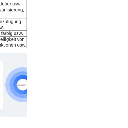
kleber usw.
vanisierung,
inzufügung
w.
 farbig usw.
elligkeit von
nktionen usw.