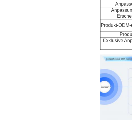
Anpassu
Anpassung
Ersche
Produkt-ODM-e
Produ
Exklusive An