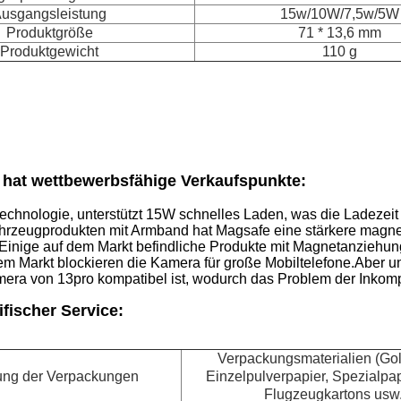
usgangsleistung
15w/10W/7,5w/5W
Produktgröße
71 * 13,6 mm
Produktgewicht
110 g
 hat wettbewerbsfähige Verkaufspunkte:
echnologie, unterstützt 15W schnelles Laden, was die Ladezeit e
ahrzeugprodukten mit Armband hat Magsafe eine stärkere magne
t.Einige auf dem Markt befindliche Produkte mit Magnetanziehun
em Markt blockieren die Kamera für große Mobiltelefone.Aber uns
ra von 13pro kompatibel ist, wodurch das Problem der Inkompati
fischer Service:
Verpackungsmaterialien (Gol
ng der Verpackungen
Einzelpulverpapier, Spezialpap
Flugzeugkartons usw