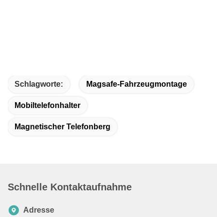
z
La
we
k
d
Te
le
re
Schlagworte:
Magsafe-Fahrzeugmontage
Mobiltelefonhalter
Magnetischer Telefonberg
Schnelle Kontaktaufnahme
Adresse