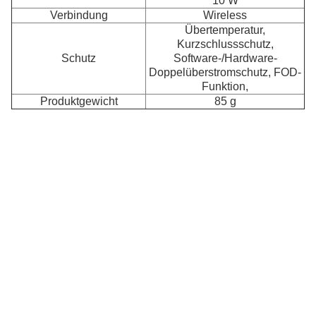
10 W
Verbindung
Wireless
Übertemperatur,
Kurzschlussschutz,
Schutz
Software-/Hardware-
Doppelüberstromschutz, FOD-
Funktion,
D
Produktgewicht
85 g
D
Ve
M
Au
Ha
au
d
Ma
de
Ve
A
k
nu
d
M