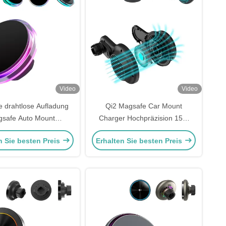
Video
Video
e drahtlose Aufladung
Qi2 Magsafe Car Mount
safe Auto Mount
Charger Hochpräzision 15W
sche stabile Kristall
Vollgeschwindigkeitsladung
n Sie besten Preis
Erhalten Sie besten Preis
bungslicht Design
rizontale vertikal