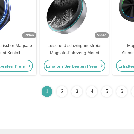
Video
Video
lerischer Magsafe
Leise und schwingungsfreier
Mag
nt Kristall
Magsafe-Fahrzeug Mount
Alumin
licht Design
Einfacher Betrieb Magsafe-
Wireles
 besten Preis
Erhalten Sie besten Preis
Erhalte
den Horizontales
Telefonhalter
Licht-D
rtikal
Betr
1
2
3
4
5
6