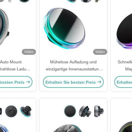
Video
Video
Auto Mount
Mühelose Aufladung und
Schnell
rahtlose Ladung
einzigartige Innenausstattung
Mag
er mit individuell
Magsafe Car Mount mit Kristall-
Magneti
 besten Preis
Erhalten Sie besten Preis
Erhalte
hrlicht und Logo-
Umgebungslichtunterstützung
Umge
r Automotive
ODM/OEM
Ho