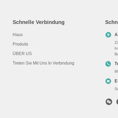
Schnelle Verbindung
Schn
Haus
A
Z
Produits
In
ÜBER US
Ba
Treten Sie Mit Uns In Verbindung
T
8
E
S