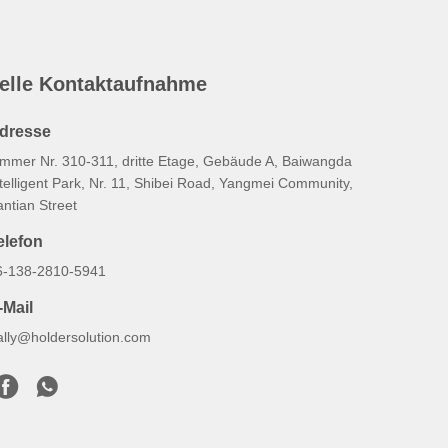
elle Kontaktaufnahme
dresse
immer Nr. 310-311, dritte Etage, Gebäude A, Baiwangda
telligent Park, Nr. 11, Shibei Road, Yangmei Community,
ntian Street
elefon
6-138-2810-5941
-Mail
ally@holdersolution.com