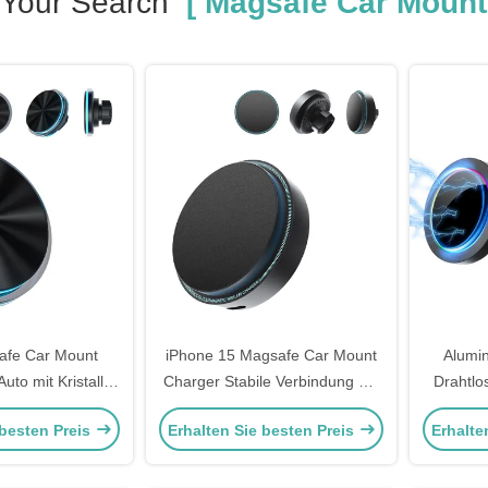
Your Search
[ Magsafe Car Mount
safe Car Mount
iPhone 15 Magsafe Car Mount
Alumin
uto mit Kristall
Charger Stabile Verbindung mit
Drahtlo
cht und Schritt
Beleuchtungseffekt
Magsafe
 besten Preis
Erhalten Sie besten Preis
Erhalte
sign
Licht