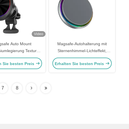
Video
safe Auto Mount
Magsafe-Autohalterung mit
iumlegierung Textur
Sternenhimmel-Lichteffekt,
s-Ladegerät mit RGB-
schneller Wärmeableitung, QI2-
n Sie besten Preis
Erhalten Sie besten Preis
isplay und eine Hand-
Schnellladung, magnetische
ieb für Automotive
kabellose Autoladehalterung
7
8