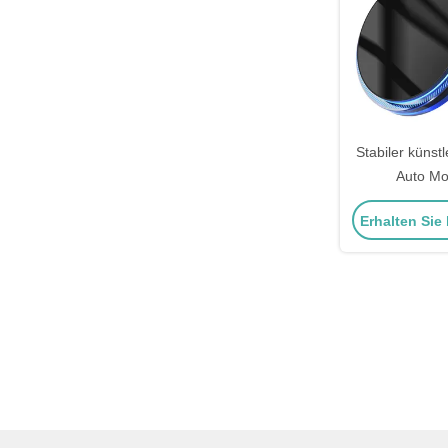
Stabiler künst
Auto Mou
Umgebungs
Erhalten Sie
Drahtloses La
Ve