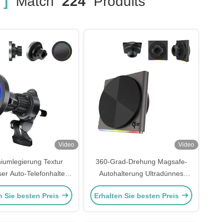
 ]
Match
224
Produits
Video
Video
iumlegierung Textur
360-Grad-Drehung Magsafe-
ser Auto-Telefonhalter
Autohalterung Ultradünnes
 Autohalterung RGB-
Design Metallmaterial 9-Farben-
n Sie besten Preis
Erhalten Sie besten Preis
effekt Schnellladung
RGB-Lichteffekt Schnellladung