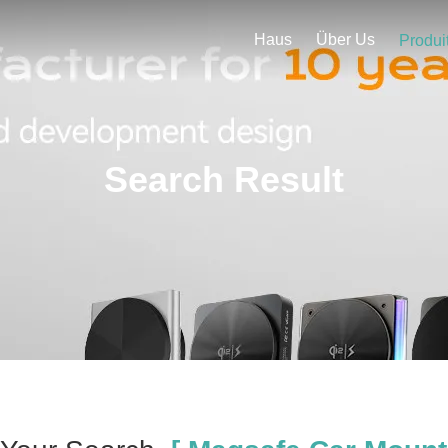
Haus
Über Us
Produi
Search Result