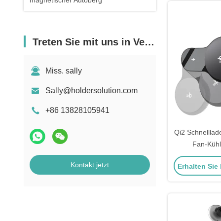
magnetischer Autoberg
Treten Sie mit uns in Verbindung
Miss. sally
Sally@holdersolution.com
+86 13828105941
Qi2 Schnellla
Fan-Kühl
Telefonha
Kontakt jetzt
Erhalten Sie