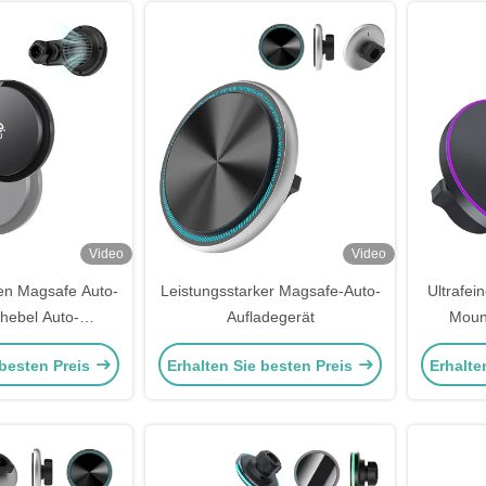
Video
Video
den Magsafe Auto-
Leistungsstarker Magsafe-Auto-
Ultrafei
hebel Auto-
Aufladegerät
Moun
lter Magsafe
O
 besten Preis
Erhalten Sie besten Preis
Erhalte